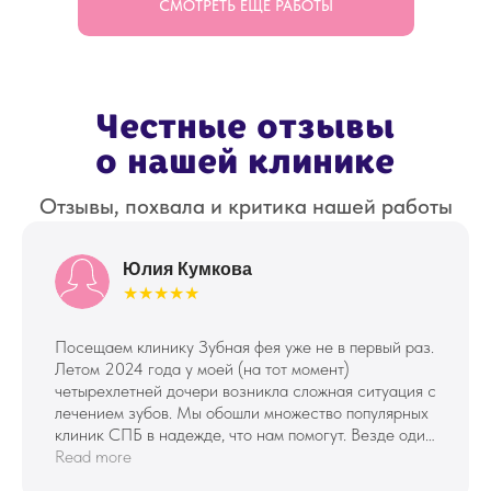
СМОТРЕТЬ ЕЩЕ РАБОТЫ
Подробнее
о клинике
Юлия Кумкова
★★★★★
Посещаем клинику Зубная фея уже не в первый раз.
Летом 2024 года у моей (на тот момент)
четырехлетней дочери возникла сложная ситуация с
лечением зубов. Мы обошли множество популярных
клиник СПБ в надежде, что нам помогут. Везде один
вердикт - лечение под общим наркозом. Наркоз
Read more
ребенку из-за 3 зубов делать не видела смысла, к