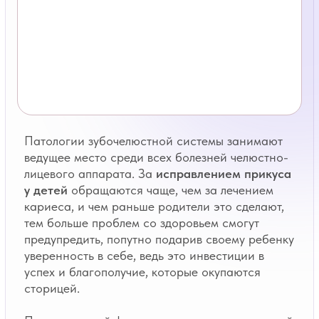
Патологии зубочелюстной системы занимают
ведущее место среди всех болезней челюстно-
лицевого аппарата. За
исправлением прикуса
у детей
обращаются чаще, чем за лечением
кариеса, и чем раньше родители это сделают,
тем больше проблем со здоровьем смогут
предупредить, попутно подарив своему ребенку
уверенность в себе, ведь это инвестиции в
успех и благополучие, которые окупаются
сторицей.
Период первой фазы сменного прикуса у детей
приходится на младший школьный возраст. В
это время у ребенка увеличивается круг
общения, он приобретает новые знания и
навыки, в том числе при поступлении в детский
сад, и именно тогда родители могут заметить у
него нарушения прикуса. Не все осознают
значение современной диагностики патологий
прикуса, а также раннее проведение
профилактических и лечебных мероприятий,
направленных на предупреждение развития
других, связанных с работой зубочелюстной
системы, заболеваний.