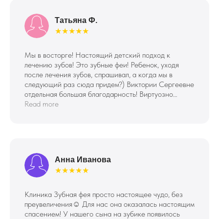
Татьяна Ф.
★★★★★
Мы в восторге! Настоящий детский подход к
лечению зубов! Это зубные феи! Ребенок, уходя
после лечения зубов, спрашивал, а когда мы в
следующий раз сюда придем?) Виктории Сергеевне
отдельная большая благодарность! Виртуозно
заговаривают ребенка и лечат в процессе! Спасибо
Read more
за ваше дело! Это действительно спасение для нас,
родителей и для наших деток!🫶🏻 Прошли лечение
4 зубов, кариесы, пульпит. После лечения дают
монетку для автомата, мороженое специальное и
даже леденец) СПАСИБО!
Анна Иванова
22 апреля 2024
★★★★★
Онлайн-запись
на прием
Клиника Зубная фея просто настоящее чудо, без
Заполните форму обратной связи —
преувеличения☺️ Для нас она оказалась настоящим
мы перезвоним и согласуем с Вами дату
спасением! У нашего сына на зубике появилось
и время визита!