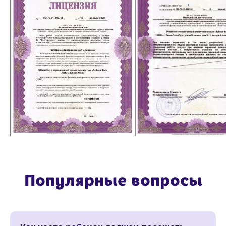
+7 (812) 604 20 44
*
* Instagram и facebook принадлежат компании
Meta, признанной экстремистской в РФ.
ООО «ЗУБНАЯ ФЕЯ»
ИНН 7811706833
ZUBNAYAFEYA.SPB@YANDEX.RU
САНКТ-ПЕТЕРБУРГ, УЛ.ШКАПИНА, 9-11,
ПОМЕЩЕНИЕ 53-Н