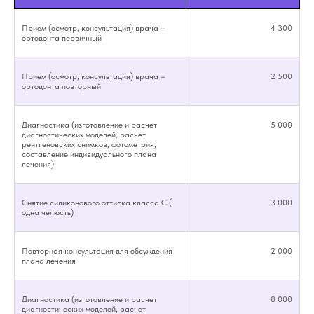
Прием (осмотр, консультация) врача –
4 300
ортодонта первичный
Прием (осмотр, консультация) врача –
2 500
ортодонта повторный
Диагностика (изготовление и расчет
5 000
диагностических моделей, расчет
рентгеновских снимков, фотометрия,
составление индивидуального плана
лечения)
Снятие силиконового оттиска класса С (
3 000
одна челюсть)
Повторная консультация для обсуждения
2 000
плана лечения
Диагностика (изготовление и расчет
8 000
диагностических моделей, расчет