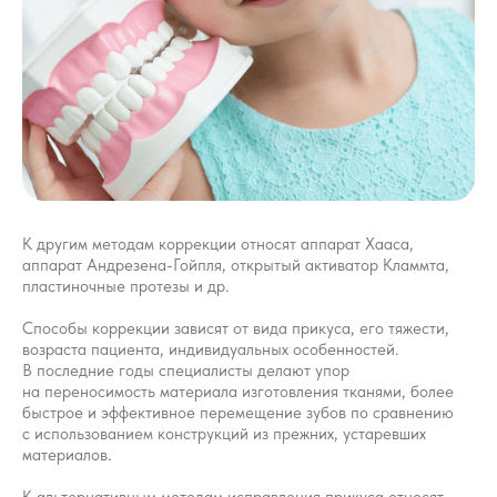
Записаться на прием
Заполните форму обратной связи —
мы перезвоним и согласуем с Вами дату
и время визита!
К другим методам коррекции относят аппарат Хааса,
аппарат Андрезена-Гойпля, открытый активатор Кламмта,
пластиночные протезы и др.
Способы коррекции зависят от вида прикуса, его тяжести,
я подтверждаю, что ознакомлен с
политикой
конфиденциальности
и даю согласие на
обработку
возраста пациента, индивидуальных особенностей.
своих персональных данных
В последние годы специалисты делают упор
на переносимость материала изготовления тканями, более
ОТПРАВИТЬ
быстрое и эффективное перемещение зубов по сравнению
с использованием конструкций из прежних, устаревших
материалов.