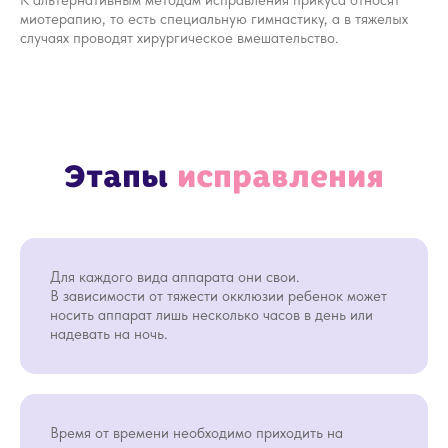
К альтернативным методам исправления прикуса относят
миотерапию, то есть специальную гимнастику, а в тяжелых
случаях проводят хирургическое вмешательство.
Для каждого вида аппарата они свои.
В зависимости от тяжести окклюзии ребенок может
ШЕЛУДКОВА ВИКТОРИЯ
СОЛОВЬЕВ
носить аппарат лишь несколько часов в день или
СЕРГЕЕВНА
КОНСТАН
надевать на ночь.
Фея-врач-стоматолог, Главная фея
Фея-врач-
Проводит профилак
Опыт работы 14 лет.Идеолог
и лечение кариеса
«волшебного лечения» — придумала
Уделяет особое в
Время от времени необходимо приходить на
Фею. Может решить любой
маленьких 