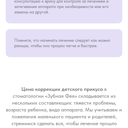
консультацию к врачу для контроля за лечением и
стоматологический вопрос у ребенка
затягивания аппарата при необходимости или его
с любым характером и настроением.
замены на другой.
ПОДРОБНЕЕ О ВРАЧЕ
ПОДРОБНЕЕ 
Помните, что начинать лечение следует как можно
раньше, чтобы оно прошло легче и быстрее.
Работы наших врачей
Цена коррекции детского прикуса
в
стоматологии «Зубная Фея» складывается из
нескольких составляющих: тяжести проблемы,
возраста ребенка, вида аппарата. Мы учитываем и
пожелания маленького пациента и родителей,
стремимся сделать все, чтобы лечение прошло