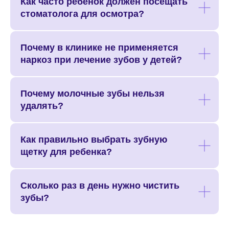
Как часто ребенок должен посещать
ПН-ВС: 09:00-21:00
стоматолога для осмотра?
О КЛИНИКЕ
УСЛУГИ
Почему в клинике не применяется
ВРАЧИ
наркоз при лечение зубов у детей?
ОТЗЫВЫ
РАБОТЫ
Почему молочные зубы нельзя
ЦЕНЫ
удалять?
ВАКАНСИИ
ЛИЦЕНЗИИ
Как правильно выбрать зубную
АВТОРСКИЙ БЛОГ
щетку для ребенка?
СМИ О НАС
КОНТАКТЫ
FAQ
Сколько раз в день нужно чистить
зубы?
ЗАПИСЬ НА ПРИЕМ
ПОЛИТИКА КОНФИДЕНЦИАЛЬНОСТИ