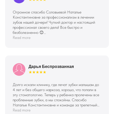
на прием
Заполните форму обратной связи —
Огромное спасибо Соловьевой Наталье
мы перезвоним и согласуем с Вами дату
и время визита!
Константиновне за профессионализм в лечении
зубов нашей дочери! Чуткий доктор и настоящий
профессионал своего дела! Все быстро и
безболезненно 😊
3 января 2025
Read more
подтверждаю, что ознакомлен
с
политикой конфиденциальности
и даю согласие на
обработку своих
Дарья Беспрозванная
персональных данных
★★★★★
ОТПРАВИТЬ
Долго искали клинику, где лечат зубки малышам до
4 лет и без общего наркоза, хорошо, что попали в
эту стоматологию. Теперь у ребенка пролечены все
проблемные зубки, а мы спокойны. Спасибо
Наталье Константиновне и команде за трепетный
подход к ребенку, теперь придем на проф осмотр)
Read more