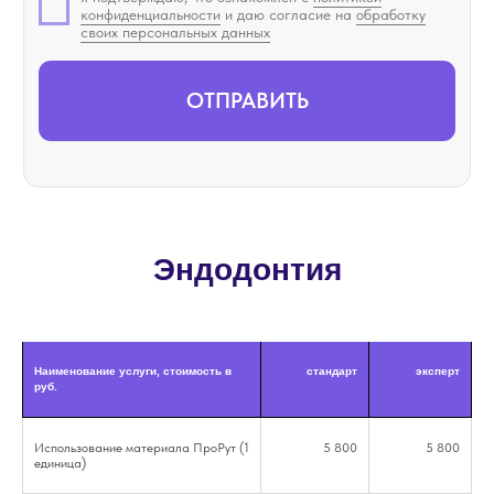
конфиденциальности
и даю согласие на
обработку
своих персональных данных
ОТПРАВИТЬ
Эндодонтия
Наименование услуги, стоимость в
стандарт
эксперт
руб.
Использование материала ПроРут (1
5 800
5 800
единица)