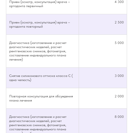
Прием (осмотр, консультация) врача –
4 300
ортодонта первичный
Прием (осмотр, консультация) врача –
2 500
ортодонта повторный
Диагностика (изготовление и расчет
5 000
диагностических моделей, расчет
рентгеновских снимков, фотометрия,
составление индивидуального плана
Записаться на прием
лечения)
по лечению на
съемной
Снятие силиконового оттиска класса С (
3 000
ортодонтической
одна челюсть)
аппаратуре
Повторная консультация для обсуждения
2 000
Заполните форму обратной связи —
плана лечения
мы перезвоним и согласуем с Вами дату
и время визита!
Диагностика (изготовление и расчет
8 000
диагностических моделей, расчет
рентгеновских снимков, фотометрия,
составление индивидуального плана