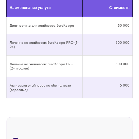
Записаться на прием
Наименование услуги
Стоимость
по хирургии
Диагностика для элайнеров EuroKappa
50 000
Заполните форму обратной связи —
мы перезвоним и согласуем с Вами
дату и время визита!
Лечение на элайнерах EuroKappa PRO (1-
300 000
24)
Лечение на элайнерах EuroKappa PRO
500 000
(24 и более)
Активация элайнеров на обе челюсти
5 000
(взрослые)
я подтверждаю, что ознакомлен с
политикой
конфиденциальности
и даю согласие на
обработку
своих персональных данных
ОТПРАВИТЬ