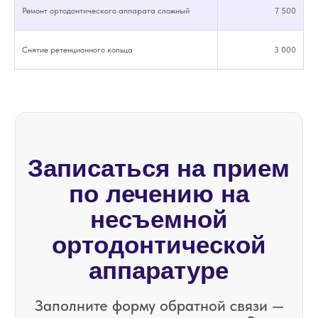
персональных данных
Ремонт ортодонтического аппарата сложный
7 500
ОТПРАВИТЬ
Снятие ретенционного кольца
3 000
Записаться
через MAX