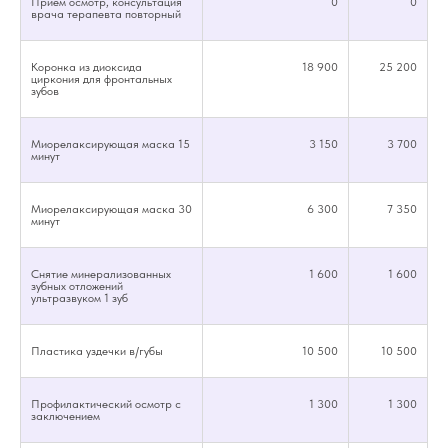
Прием осмотр, консультация
0
0
врача терапевта повторный
Коронка из диоксида
18 900
25 200
циркония для фронтальных
зубов
Миорелаксирующая маска 15
3 150
3 700
минут
Миорелаксирующая маска 30
6 300
7 350
минут
Снятие минерализованных
1 600
1 600
зубных отложений
ультразвуком 1 зуб
Пластика уздечки в/губы
10 500
10 500
Профилактический осмотр с
1 300
1 300
заключением