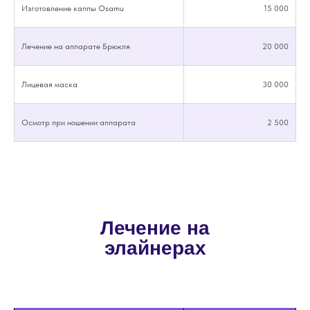
Изготовление каппы Osamu
15 000
я подтверждаю, что ознакомлен с
политикой
конфиденциальности
и даю согласие на
обработку
Лечение на аппарате Брюкля
20 000
своих персональных данных
ОТПРАВИТЬ
Лицевая маска
30 000
Осмотр при ношении аппарата
2 500
Лечение на
элайнерах