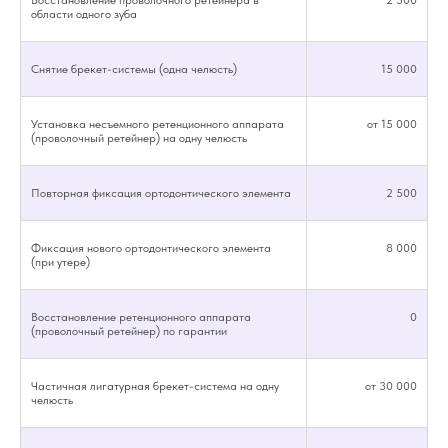
области одного зуба
Снятие брекет-системы (одна челюсть)
15 000
Установка несъемного ретенционного аппарата
от 15 000
(проволочный ретейнер) на одну челюсть
Повторная фиксация ортодонтического элемента
2 500
Фиксация нового ортодонтического элемента
8 000
(при утере)
Восстановление ретенционного аппарата
0
(проволочный ретейнер) по гарантии
Частичная лигатурная брекет-система на одну
от 30 000
челюсть