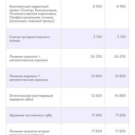
Комплексный первичный
8 950
8 950
прием: Осмотр, Консультация,
Психологическая подготовка,
Профессиональная гигиена
(молочный, сменный прикус)
Снятие ортодонтического
3 150
3 150
кольца
Лечение пульпита +
26 250
26 250
металлическая коронка
Лечение кариеса +
16 800
16 800
металлическая коронка
Эстетическая реставрация
12 600
16 800
передних зубов
Удаление постоянного зуба
11 600
11 600
Записаться на прием
Лечение пульпита второе
17 850
17 850
по детской терапии
посещение + коронка