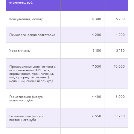
стоимость, руб.
Консультация, осмотр
4 300
5 700
Психологическая подготовка
4 200
4 200
Урок гигиены
3 150
3 150
Профессиональная гигиена с
7 550
10 000
использованием APF геля,
окрашивания, урок гигиены,
подбор средств гигиены (
молочный, сменный прикус)
Герметизация фиссур
4 400
6 000
молочного зуба
Герметизация фиссур
6 950
9 250
постоянного зуба