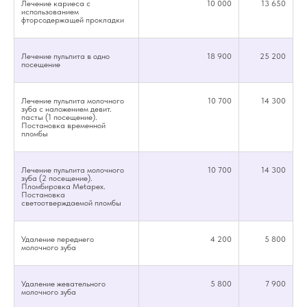
Лечение кариеса с
10 000
13 650
использованием
фторсодержащей прокладки
Лечение пульпита в одно
18 900
25 200
посещение
Лечение пульпита молочного
10 700
14 300
зуба с наложением девит.
пасты (1 посещение).
Постановка временной
пломбы
Лечение пульпита молочного
10 700
14 300
зуба (2 посещение).
Пломбировка Metapex.
Постановка
светоотверждаемой пломбы
Удаление переднего
4 200
5 800
молочного зуба
Удаление жевательного
5 800
7 900
молочного зуба