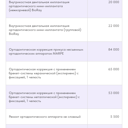
Внутрикостная дентальная имплантация
20 000
ортодонтического мини-имплантата
(межкорневой) BioRay
Внутрикостная дентальная имплантация
22 000
ортодонтического мини-имплантата (групповой)
BioRay
Онлайн-запись
Ортодонтическая коррекция прикуса несъемным
84 000
ортодонтическим аппаратом MARPE
на прием
Заполните форму обратной связи —
мы перезвоним и согласуем с Вами дату
Ортодонтическая коррекция с применением
65 000
и время визита!
брекет-системы керамической (экспириенс) с
фиксацией, 1 челюсть
Ортодонтическая коррекция с применением
53 000
брекет-системы металлической (экспириенс) с
фиксацией, 1 челюсть
Ремонт ортодонтического аппарата не сложный
5 500
подтверждаю, что ознакомлен
с
политикой конфиденциальности
и даю согласие на
обработку своих