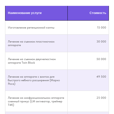
Наименование услуги
Стоимость
Изготовление ретенционной каппы
15 000
Лечение на съемном пластиночном
30 000
аппарате
Лечение на съемном двухчелюстном
50 000
аппарате Twin Block
Лечение на аппарате с винтом для
49 500
быстрого небного расширения (Марко
Роса)
Лечение на миофункциональном аппарате
25 000
сменный прикус (LM активатор, трейнер
Т4К)