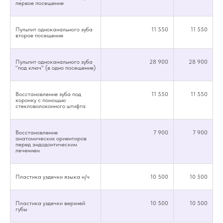
первое посещение
Пульпит одноканального зуба
11 550
11 550
второе посещение
Пульпит одноканального зуба
28 900
28 900
"под ключ" (в одно посещение)
Восстановление зуба под
11 550
11 550
коронку с помощью
стекловолоконного штифта
Восстановление
7 900
7 900
анатомических ориентиров
перед эндодонтическим
лечением
Пластика уздечки языка н/ч
10 500
10 500
Пластика уздечки верхней
10 500
10 500
губы