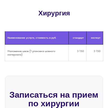
ВАКАНСИИ
Хирургия
ЛИЦЕНЗИИ
АВТОРСКИЙ БЛОГ
СМИ О НАС
КОНТАКТЫ
Наименование услуги, стоимость в руб.
стандарт
эксперт
FAQ
Наложение швов (1 упаковка шовного
3 150
3 150
ЗАПИСЬ НА ПРИЕМ
материала)
ПОЛИТИКА КОНФИДЕНЦИАЛЬНОСТИ
СОГЛАСИЕ НА ОБРАБОТКУ ПЕРСОНАЛЬНЫХ ДАННЫХ
ПОЛОЖЕНИЕ О ПРЕДОСТАВЛЕНИИ ГАРАНТИЙ