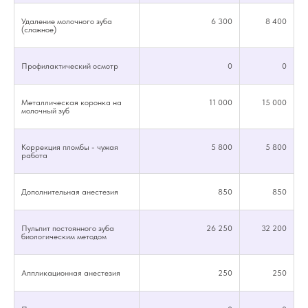
Удаление молочного зуба
6 300
8 400
(сложное)
Профилактический осмотр
0
0
Металлическая коронка на
11 000
15 000
молочный зуб
Коррекция пломбы - чужая
5 800
5 800
работа
Дополнительная анестезия
850
850
Пульпит постоянного зуба
26 250
32 200
биологическим методом
Аппликационная анестезия
250
250