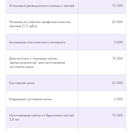
Установка ретенционного кольца с петлей
15 500
Лечение на съёмном профилактическом
20 000
протезе (1-2 зуба)
Активация пластиночного аппарата
3 000
Записаться на прием
по лечению на
Диагностика с помощью каппы
15 000
"депрограмматор" для изготовления
несъемной
суставной шины
ортодонтической
аппаратуре
Суставная шина
25 000
Заполните форму обратной связи —
мы перезвоним и согласуем с Вами
Коррекция суставной шины
2 000
дату и время визита!
Изготовление каппы от бруксизма мягкая
15 000
2,0 мм