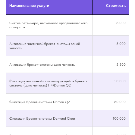
Наименование услуги
Стоимость
Снятие ретейнера, несъемного ортодонтического
8 000
аппарата
Активация частичной брекет-системы одной
5 000
челюсти
Активация брекет-системы одна челюсть
5 500
Фиксация частичной самолигирующейся брекет-
50 000
системы (одна челюсть) H4/Damon Q2
Фиксация Брекет-системы Damon Q2
80 000
Фиксация Брекет-системы Damond Clear
100 000
Восстановление проволочного ретейнера в
2 500