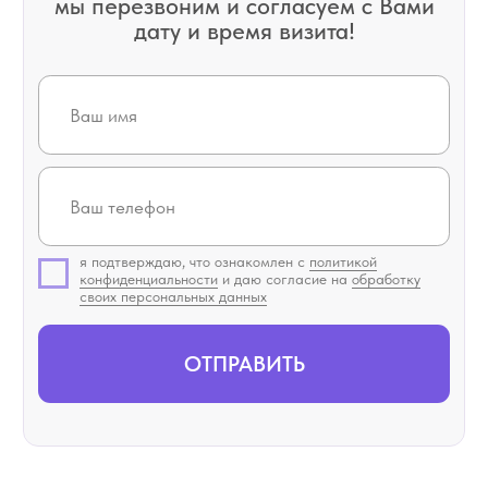
+7 (812) 604 20 44
*
* Instagram и facebook принадлежат компании
Meta, признанной экстремистской в РФ.
ООО «ЗУБНАЯ ФЕЯ»
ИНН 7811706833
ZUBNAYAFEYA.SPB@YANDEX.RU
САНКТ-ПЕТЕРБУРГ, УЛ.ШКАПИНА, 9-11,
ПОМЕЩЕНИЕ 53-Н
ПН-ВС: 09:00-21:00
О КЛИНИКЕ
УСЛУГИ
ВРАЧИ
ОТЗЫВЫ
РАБОТЫ
ЦЕНЫ