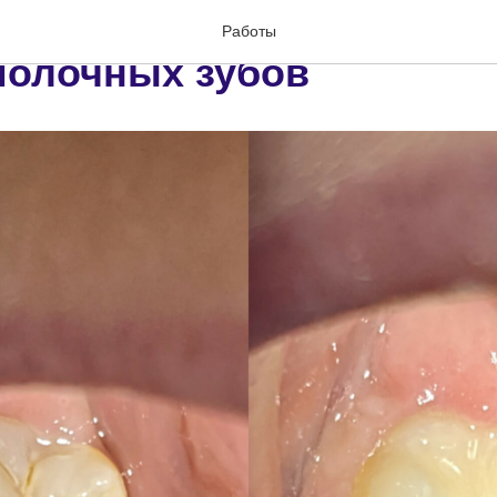
глубокого кариеса, удал
Работы
молочных зубов